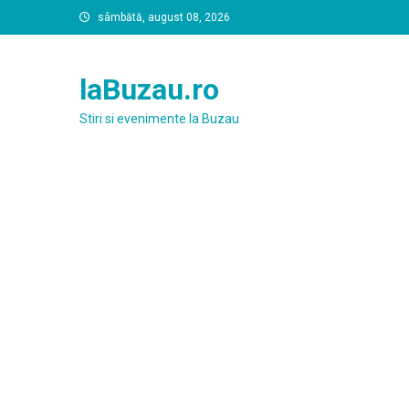
Skip
sâmbătă, august 08, 2026
to
content
laBuzau.ro
Stiri si evenimente la Buzau