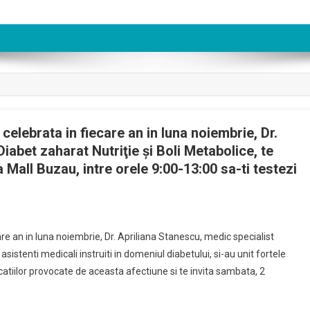
celebrata in fiecare an in luna noiembrie, Dr.
iabet zaharat Nutriţie şi Boli Metabolice, te
 Mall Buzau, intre orele 9:00-13:00 sa-ti testezi
are an in luna noiembrie, Dr. Apriliana Stanescu, medic specialist
sistenti medicali instruiti in domeniul diabetului, si-au unit fortele
catiilor provocate de aceasta afectiune si te invita sambata, 2