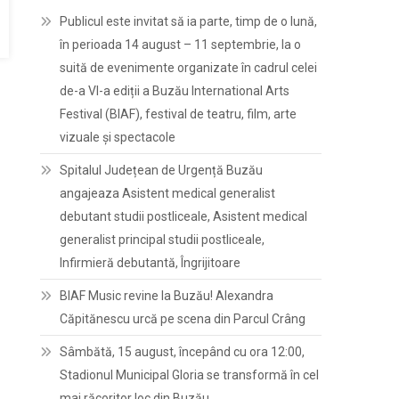
Publicul este invitat să ia parte, timp de o lună,
în perioada 14 august – 11 septembrie, la o
suită de evenimente organizate în cadrul celei
de-a VI-a ediții a Buzău International Arts
Festival (BIAF), festival de teatru, film, arte
vizuale și spectacole
Spitalul Județean de Urgență Buzău
angajeaza Asistent medical generalist
debutant studii postliceale, Asistent medical
generalist principal studii postliceale,
Infirmieră debutantă, Îngrijitoare
BIAF Music revine la Buzău! Alexandra
Căpitănescu urcă pe scena din Parcul Crâng
Sâmbătă, 15 august, începând cu ora 12:00,
Stadionul Municipal Gloria se transformă în cel
mai răcoritor loc din Buzău