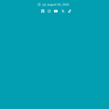
Skip
joi, august 06, 2026
to
content