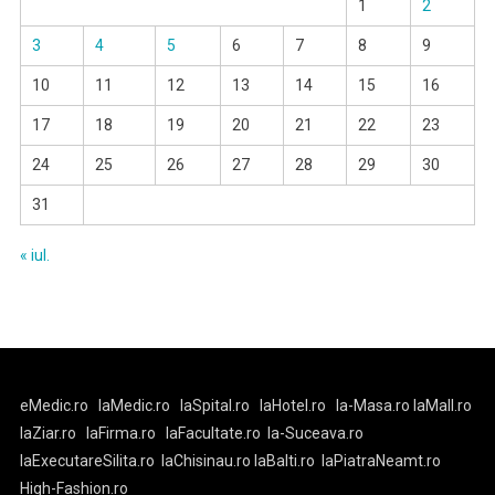
1
2
3
4
5
6
7
8
9
10
11
12
13
14
15
16
17
18
19
20
21
22
23
24
25
26
27
28
29
30
31
« iul.
eMedic.ro
laMedic.ro
laSpital.ro
laHotel.ro
la-Masa.ro
laMall.ro
laZiar.ro
laFirma.ro
laFacultate.ro
la-Suceava.ro
laExecutareSilita.ro
laChisinau.ro
laBalti.ro
laPiatraNeamt.ro
High-Fashion.ro