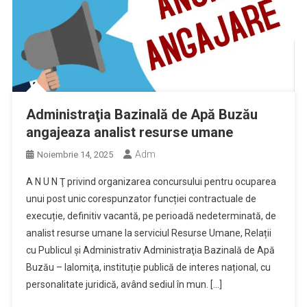
Administraţia Bazinală de Apă Buzău
angajeaza analist resurse umane
Adm
Noiembrie 14, 2025
A N U N Ţ privind organizarea concursului pentru ocuparea
unui post unic corespunzator funcției contractuale de
execuție, definitiv vacantă, pe perioadă nedeterminată, de
analist resurse umane la serviciul Resurse Umane, Relații
cu Publicul și Administrativ Administraţia Bazinală de Apă
Buzău – Ialomiţa, instituție publică de interes național, cu
personalitate juridică, având sediul în mun. […]