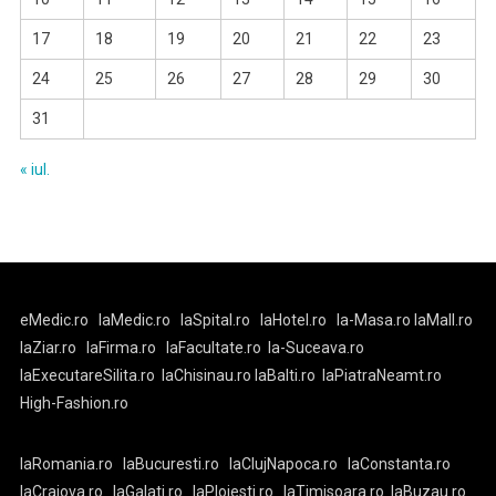
17
18
19
20
21
22
23
24
25
26
27
28
29
30
31
« iul.
eMedic.ro
laMedic.ro
laSpital.ro
laHotel.ro
la-Masa.ro
laMall.ro
laZiar.ro
laFirma.ro
laFacultate.ro
la-Suceava.ro
laExecutareSilita.ro
laChisinau.ro
laBalti.ro
laPiatraNeamt.ro
High-Fashion.ro
laRomania.ro
laBucuresti.ro
laClujNapoca.ro
laConstanta.ro
laCraiova.ro
laGalati.ro
laPloiesti.ro
laTimisoara.ro
laBuzau.ro