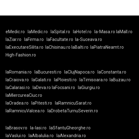
eMedic.ro
laMedic.ro
laSpital.ro
laHotel.ro
la-Masa.ro
laMall.ro
laZiar.ro
laFirma.ro
laFacultate.ro
la-Suceava.ro
laExecutareSilita.ro
laChisinau.ro
laBalti.ro
laPiatraNeamt.ro
High-Fashion.ro
laRomania.ro
laBucuresti.ro
laClujNapoca.ro
laConstanta.ro
laCraiova.ro
laGalati.ro
laPloiesti.ro
laTimisoara.ro
laBuzau.ro
laCalarasi.ro
laDeva.ro
laFocsani.ro
laGiurgiu.ro
laMiercureaCiuc.ro
laOradea.ro
laPitesti.ro
laRamnicuSarat.ro
laRamnicuValcea.ro
laDrobetaTurnuSeverin.ro
laBrasov.ro
la-Iasi.ro
laSfantuGheorghe.ro
laVaslui.ro
laAlbaIulia.ro
laAlexandria.ro