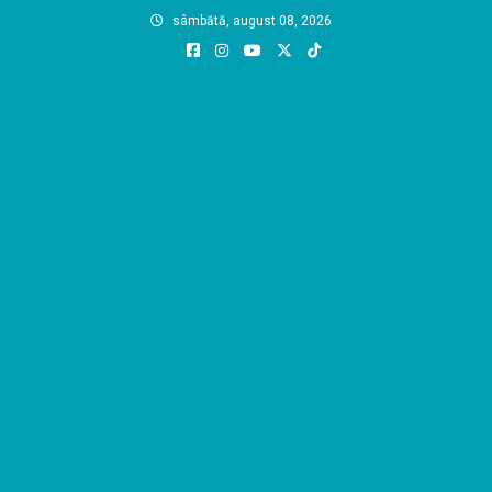
Skip
sâmbătă, august 08, 2026
to
content