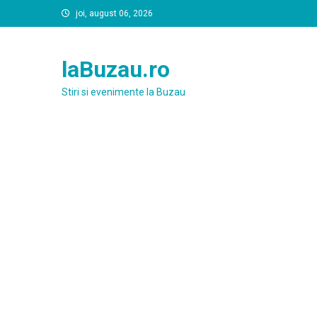
Skip
joi, august 06, 2026
to
content
laBuzau.ro
Stiri si evenimente la Buzau