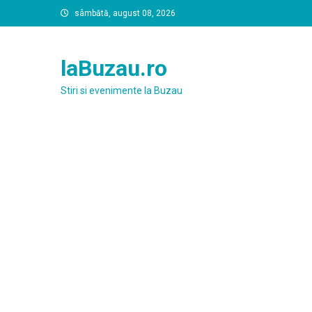
Skip
sâmbătă, august 08, 2026
to
content
laBuzau.ro
Stiri si evenimente la Buzau